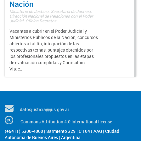
Nación
Ministerio de Justicia. Secretaría de Justicia.
Dirección Nacional de Relaciones con el Poder
Judicial. Oficina Decretos
Vacantes a cubrir en el Poder Judicial y
Ministerios Públicos de la Nación, concursos
abiertos a tal fin, integración de las
respectivas ternas, puntajes obtenidos por
los profesionales propuestos en las etapas
de evaluación cumplidas y Curriculum
Vitae...
datosjusticia@jus.gov.ar
Commons Attribution 4.0 International license
(+5411) 5300-4000 | Sarmiento 329 | C 1041 AAG | Ciudad
Autónoma de Buenos Aires | Argentina