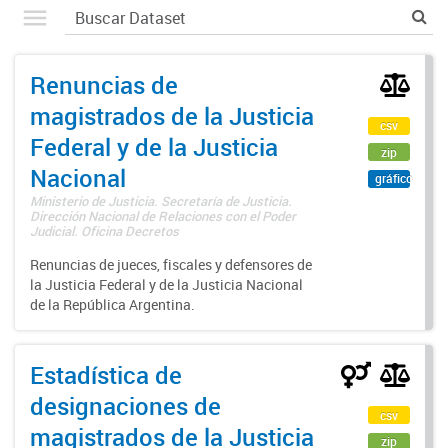
Renuncias de
magistrados de la Justicia
csv
Federal y de la Justicia
zip
Nacional
gráfico
Ministerio de Justicia. Secretaría de Justicia.
Dirección Nacional de Relaciones con el Poder
Judicial. Oficina Decretos
Renuncias de jueces, fiscales y defensores de
la Justicia Federal y de la Justicia Nacional
de la República Argentina.
Estadística de
designaciones de
csv
magistrados de la Justicia
zip