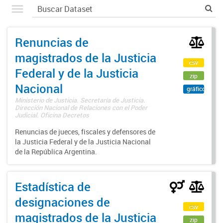
Renuncias de
magistrados de la Justicia
csv
Federal y de la Justicia
zip
Nacional
gráfico
Ministerio de Justicia. Secretaría de Justicia.
Dirección Nacional de Relaciones con el Poder
Judicial. Oficina Decretos
Renuncias de jueces, fiscales y defensores de
la Justicia Federal y de la Justicia Nacional
de la República Argentina.
Estadística de
designaciones de
csv
magistrados de la Justicia
zip