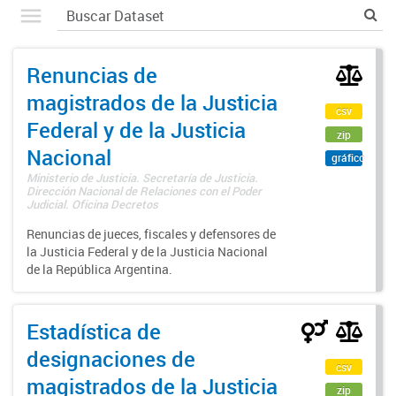
Renuncias de
magistrados de la Justicia
csv
Federal y de la Justicia
zip
Nacional
gráfico
Ministerio de Justicia. Secretaría de Justicia.
Dirección Nacional de Relaciones con el Poder
Judicial. Oficina Decretos
Renuncias de jueces, fiscales y defensores de
la Justicia Federal y de la Justicia Nacional
de la República Argentina.
Estadística de
designaciones de
csv
magistrados de la Justicia
zip