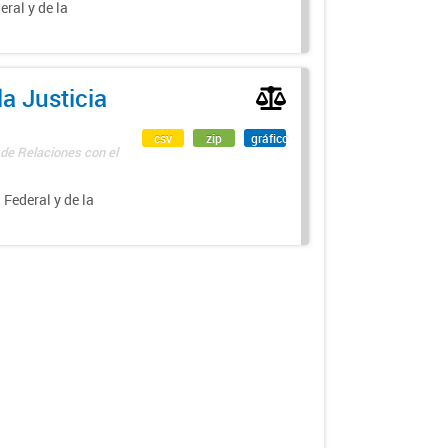
eral y de la
a Justicia
csv
zip
gráfico
 de Relaciones con el
 Federal y de la