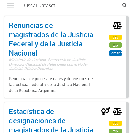
Renuncias de
magistrados de la Justicia
csv
Federal y de la Justicia
zip
Nacional
gráfico
Ministerio de Justicia. Secretaría de Justicia.
Dirección Nacional de Relaciones con el Poder
Judicial. Oficina Decretos
Renuncias de jueces, fiscales y defensores de
la Justicia Federal y de la Justicia Nacional
de la República Argentina.
Estadística de
designaciones de
csv
magistrados de la Justicia
zip