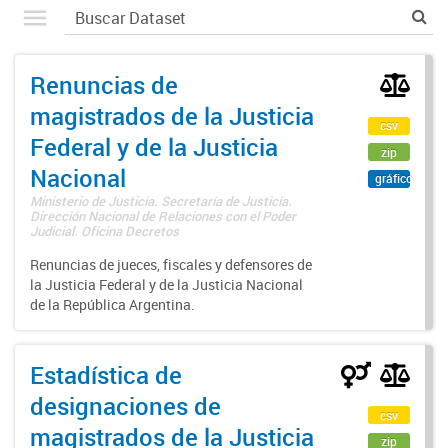
Renuncias de
magistrados de la Justicia
csv
Federal y de la Justicia
zip
Nacional
gráfico
Ministerio de Justicia. Secretaría de Justicia.
Dirección Nacional de Relaciones con el Poder
Judicial. Oficina Decretos
Renuncias de jueces, fiscales y defensores de
la Justicia Federal y de la Justicia Nacional
de la República Argentina.
Estadística de
designaciones de
csv
magistrados de la Justicia
zip