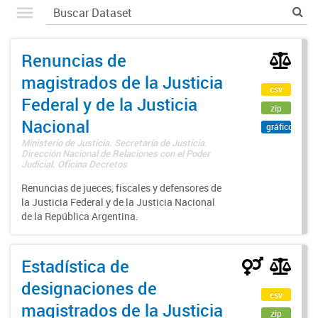
Renuncias de
magistrados de la Justicia
csv
Federal y de la Justicia
zip
Nacional
gráfico
Ministerio de Justicia. Secretaría de Justicia.
Dirección Nacional de Relaciones con el Poder
Judicial. Oficina Decretos
Renuncias de jueces, fiscales y defensores de
la Justicia Federal y de la Justicia Nacional
de la República Argentina.
Estadística de
designaciones de
csv
magistrados de la Justicia
zip