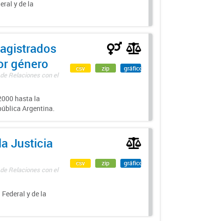
eral y de la
agistrados
por género
csv
zip
gráfico
 de Relaciones con el
000 hasta la
epública Argentina.
a Justicia
csv
zip
gráfico
 de Relaciones con el
 Federal y de la