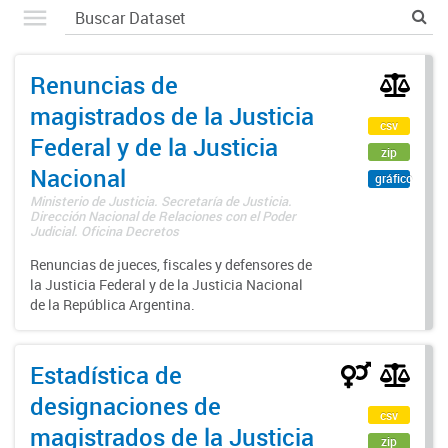
Renuncias de
magistrados de la Justicia
csv
Federal y de la Justicia
zip
Nacional
gráfico
Ministerio de Justicia. Secretaría de Justicia.
Dirección Nacional de Relaciones con el Poder
Judicial. Oficina Decretos
Renuncias de jueces, fiscales y defensores de
la Justicia Federal y de la Justicia Nacional
de la República Argentina.
Estadística de
designaciones de
csv
magistrados de la Justicia
zip