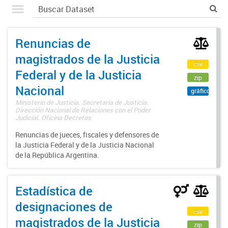
Renuncias de
magistrados de la Justicia
csv
Federal y de la Justicia
zip
Nacional
gráfico
Ministerio de Justicia. Secretaría de Justicia.
Dirección Nacional de Relaciones con el Poder
Judicial. Oficina Decretos
Renuncias de jueces, fiscales y defensores de
la Justicia Federal y de la Justicia Nacional
de la República Argentina.
Estadística de
designaciones de
csv
magistrados de la Justicia
zip