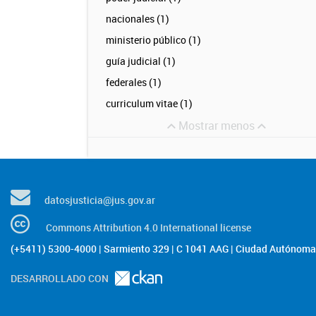
nacionales (1)
ministerio público (1)
guía judicial (1)
federales (1)
curriculum vitae (1)
Mostrar menos
datosjusticia@jus.gov.ar
Commons Attribution 4.0 International license
(+5411) 5300-4000 | Sarmiento 329 | C 1041 AAG | Ciudad Autónoma 
DESARROLLADO CON