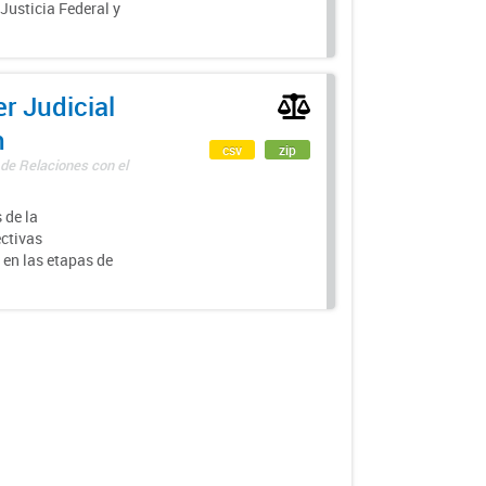
 Justicia Federal y
r Judicial
n
csv
zip
 de Relaciones con el
 de la
ectivas
 en las etapas de