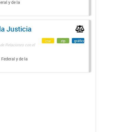
eral y de la
a Justicia
csv
zip
gráfico
 de Relaciones con el
 Federal y de la