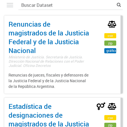
Renuncias de
magistrados de la Justicia
csv
Federal y de la Justicia
zip
Nacional
gráfico
Ministerio de Justicia. Secretaría de Justicia.
Dirección Nacional de Relaciones con el Poder
Judicial. Oficina Decretos
Renuncias de jueces, fiscales y defensores de
la Justicia Federal y de la Justicia Nacional
de la República Argentina.
Estadística de
designaciones de
csv
magistrados de la Justicia
zip