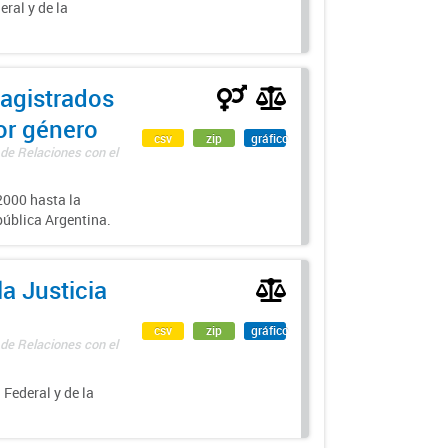
eral y de la
agistrados
por género
csv
zip
gráfico
 de Relaciones con el
000 hasta la
epública Argentina.
a Justicia
csv
zip
gráfico
 de Relaciones con el
 Federal y de la