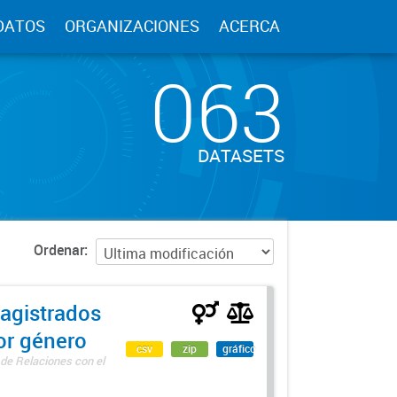
DATOS
ORGANIZACIONES
ACERCA
063
DATASETS
Ordenar
agistrados
por género
csv
zip
gráfico
 de Relaciones con el