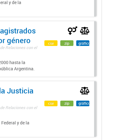
eral y de la
agistrados
por género
csv
zip
gráfico
 de Relaciones con el
000 hasta la
epública Argentina.
a Justicia
csv
zip
gráfico
 de Relaciones con el
 Federal y de la