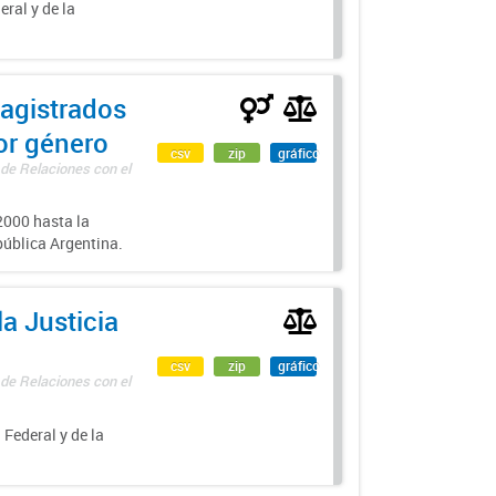
eral y de la
agistrados
por género
csv
zip
gráfico
 de Relaciones con el
000 hasta la
epública Argentina.
a Justicia
csv
zip
gráfico
 de Relaciones con el
 Federal y de la