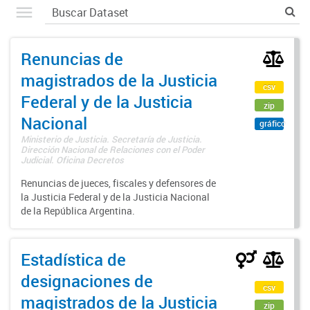
Renuncias de
magistrados de la Justicia
csv
Federal y de la Justicia
zip
Nacional
gráfico
Ministerio de Justicia. Secretaría de Justicia.
Dirección Nacional de Relaciones con el Poder
Judicial. Oficina Decretos
Renuncias de jueces, fiscales y defensores de
la Justicia Federal y de la Justicia Nacional
de la República Argentina.
Estadística de
designaciones de
csv
magistrados de la Justicia
zip