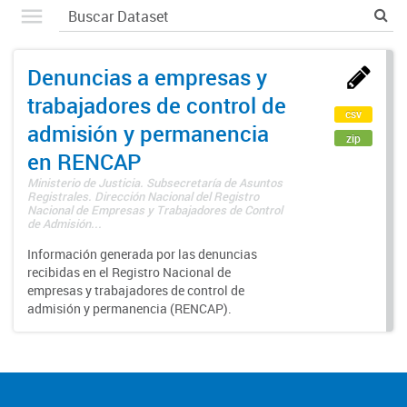
Denuncias a empresas y
trabajadores de control de
csv
admisión y permanencia
zip
en RENCAP
Ministerio de Justicia. Subsecretaría de Asuntos
Registrales. Dirección Nacional del Registro
Nacional de Empresas y Trabajadores de Control
de Admisión...
Información generada por las denuncias
recibidas en el Registro Nacional de
empresas y trabajadores de control de
admisión y permanencia (RENCAP).