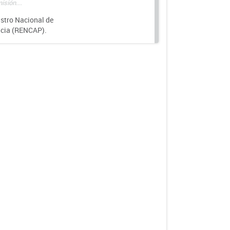
isión...
istro Nacional de
ncia (RENCAP).