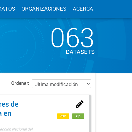
DATOS
ORGANIZACIONES
ACERCA
063
DATASETS
Ordenar
res de
a en
csv
zip
ección Nacional del