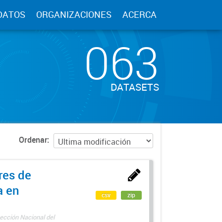
DATOS
ORGANIZACIONES
ACERCA
063
DATASETS
Ordenar
res de
a en
csv
zip
ección Nacional del