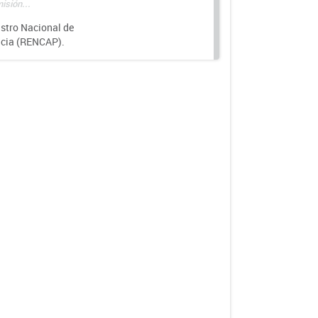
isión...
istro Nacional de
ncia (RENCAP).