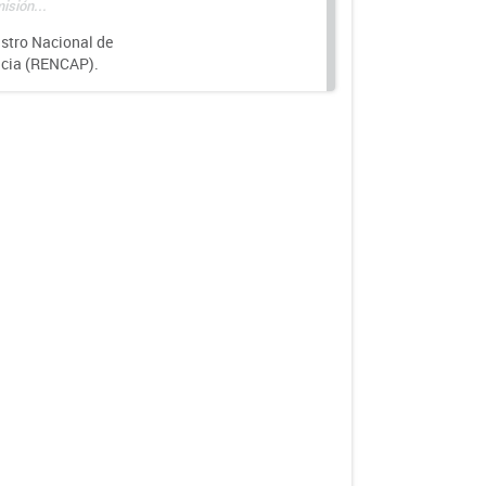
isión...
istro Nacional de
ncia (RENCAP).