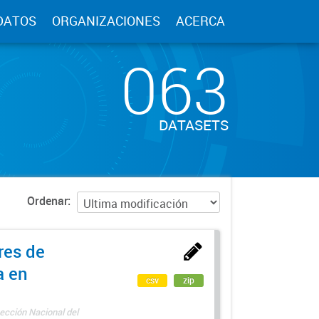
DATOS
ORGANIZACIONES
ACERCA
063
DATASETS
Ordenar
res de
a en
csv
zip
ección Nacional del