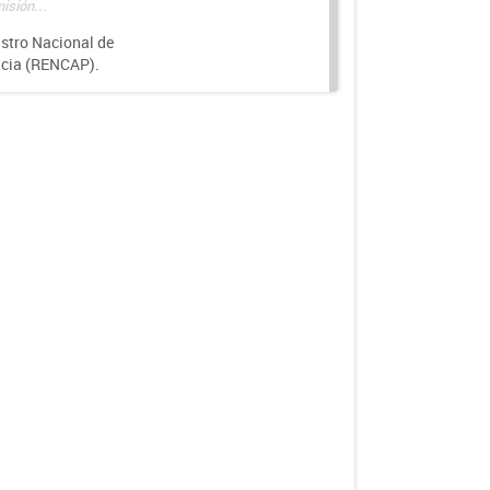
isión...
istro Nacional de
ncia (RENCAP).