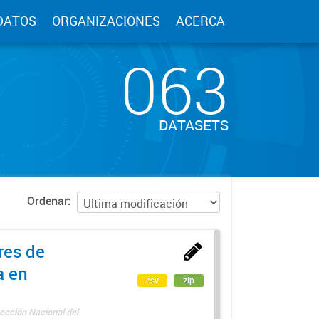
DATOS
ORGANIZACIONES
ACERCA
063
DATASETS
Ordenar
res de
a en
csv
zip
ección Nacional del