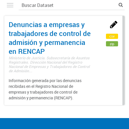
Denuncias a empresas y
trabajadores de control de
csv
admisión y permanencia
zip
en RENCAP
Ministerio de Justicia. Subsecretaría de Asuntos
Registrales. Dirección Nacional del Registro
Nacional de Empresas y Trabajadores de Control
de Admisión...
Información generada por las denuncias
recibidas en el Registro Nacional de
empresas y trabajadores de control de
admisión y permanencia (RENCAP).