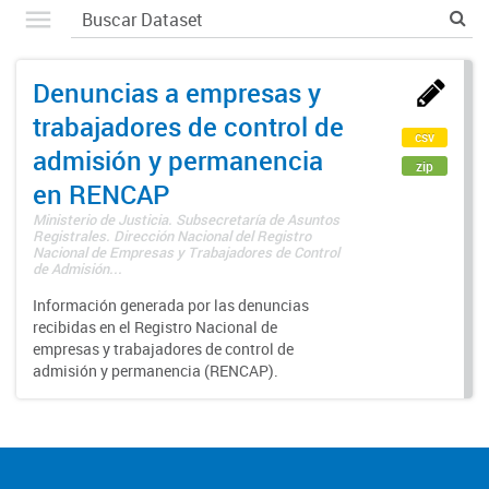
Denuncias a empresas y
trabajadores de control de
csv
admisión y permanencia
zip
en RENCAP
Ministerio de Justicia. Subsecretaría de Asuntos
Registrales. Dirección Nacional del Registro
Nacional de Empresas y Trabajadores de Control
de Admisión...
Información generada por las denuncias
recibidas en el Registro Nacional de
empresas y trabajadores de control de
admisión y permanencia (RENCAP).