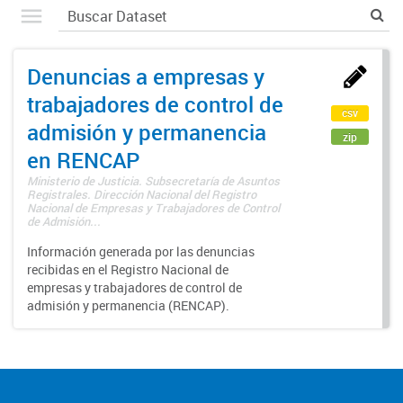
Denuncias a empresas y
trabajadores de control de
csv
admisión y permanencia
zip
en RENCAP
Ministerio de Justicia. Subsecretaría de Asuntos
Registrales. Dirección Nacional del Registro
Nacional de Empresas y Trabajadores de Control
de Admisión...
Información generada por las denuncias
recibidas en el Registro Nacional de
empresas y trabajadores de control de
admisión y permanencia (RENCAP).