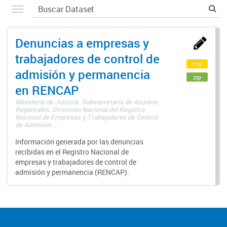
Denuncias a empresas y
trabajadores de control de
csv
admisión y permanencia
zip
en RENCAP
Ministerio de Justicia. Subsecretaría de Asuntos
Registrales. Dirección Nacional del Registro
Nacional de Empresas y Trabajadores de Control
de Admisión...
Información generada por las denuncias
recibidas en el Registro Nacional de
empresas y trabajadores de control de
admisión y permanencia (RENCAP).