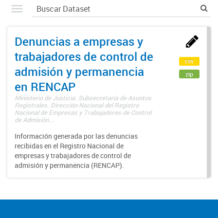
Denuncias a empresas y
trabajadores de control de
csv
admisión y permanencia
zip
en RENCAP
Ministerio de Justicia. Subsecretaría de Asuntos
Registrales. Dirección Nacional del Registro
Nacional de Empresas y Trabajadores de Control
de Admisión...
Información generada por las denuncias
recibidas en el Registro Nacional de
empresas y trabajadores de control de
admisión y permanencia (RENCAP).