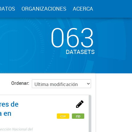
DATOS
ORGANIZACIONES
ACERCA
063
DATASETS
Ordenar
res de
a en
csv
zip
ección Nacional del