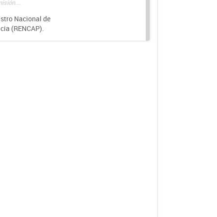
isión...
istro Nacional de
ncia (RENCAP).