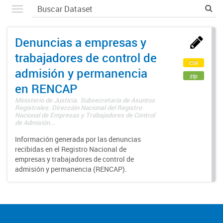
Denuncias a empresas y
trabajadores de control de
csv
admisión y permanencia
zip
en RENCAP
Ministerio de Justicia. Subsecretaría de Asuntos
Registrales. Dirección Nacional del Registro
Nacional de Empresas y Trabajadores de Control
de Admisión...
Información generada por las denuncias
recibidas en el Registro Nacional de
empresas y trabajadores de control de
admisión y permanencia (RENCAP).