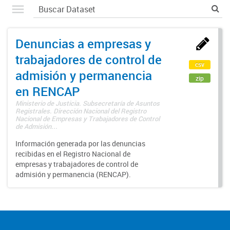
Denuncias a empresas y
trabajadores de control de
csv
admisión y permanencia
zip
en RENCAP
Ministerio de Justicia. Subsecretaría de Asuntos
Registrales. Dirección Nacional del Registro
Nacional de Empresas y Trabajadores de Control
de Admisión...
Información generada por las denuncias
recibidas en el Registro Nacional de
empresas y trabajadores de control de
admisión y permanencia (RENCAP).