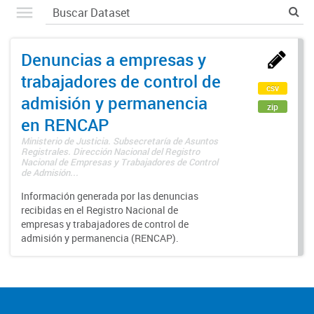
Denuncias a empresas y
trabajadores de control de
csv
admisión y permanencia
zip
en RENCAP
Ministerio de Justicia. Subsecretaría de Asuntos
Registrales. Dirección Nacional del Registro
Nacional de Empresas y Trabajadores de Control
de Admisión...
Información generada por las denuncias
recibidas en el Registro Nacional de
empresas y trabajadores de control de
admisión y permanencia (RENCAP).