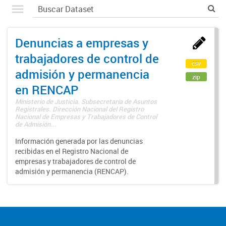
Denuncias a empresas y
trabajadores de control de
csv
admisión y permanencia
zip
en RENCAP
Ministerio de Justicia. Subsecretaría de Asuntos
Registrales. Dirección Nacional del Registro
Nacional de Empresas y Trabajadores de Control
de Admisión...
Información generada por las denuncias
recibidas en el Registro Nacional de
empresas y trabajadores de control de
admisión y permanencia (RENCAP).