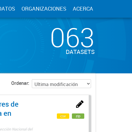
DATOS
ORGANIZACIONES
ACERCA
063
DATASETS
Ordenar
res de
a en
csv
zip
ección Nacional del