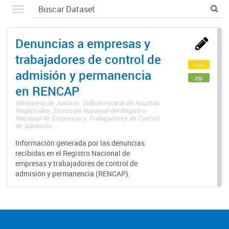
Denuncias a empresas y
trabajadores de control de
csv
admisión y permanencia
zip
en RENCAP
Ministerio de Justicia. Subsecretaría de Asuntos
Registrales. Dirección Nacional del Registro
Nacional de Empresas y Trabajadores de Control
de Admisión...
Información generada por las denuncias
recibidas en el Registro Nacional de
empresas y trabajadores de control de
admisión y permanencia (RENCAP).