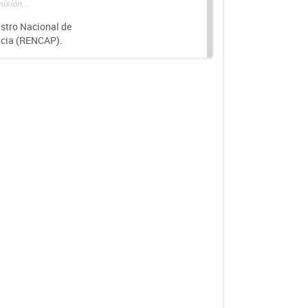
isión...
istro Nacional de
ncia (RENCAP).