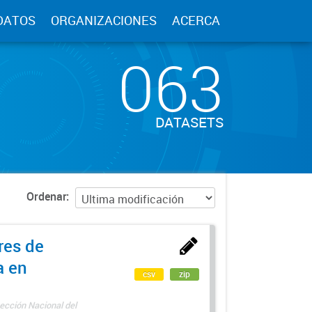
DATOS
ORGANIZACIONES
ACERCA
063
DATASETS
Ordenar
res de
a en
csv
zip
ección Nacional del