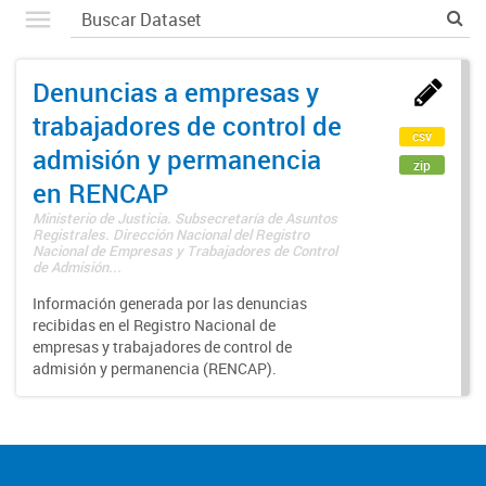
Denuncias a empresas y
trabajadores de control de
csv
admisión y permanencia
zip
en RENCAP
Ministerio de Justicia. Subsecretaría de Asuntos
Registrales. Dirección Nacional del Registro
Nacional de Empresas y Trabajadores de Control
de Admisión...
Información generada por las denuncias
recibidas en el Registro Nacional de
empresas y trabajadores de control de
admisión y permanencia (RENCAP).