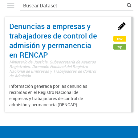
Denuncias a empresas y
trabajadores de control de
csv
admisión y permanencia
zip
en RENCAP
Ministerio de Justicia. Subsecretaría de Asuntos
Registrales. Dirección Nacional del Registro
Nacional de Empresas y Trabajadores de Control
de Admisión...
Información generada por las denuncias
recibidas en el Registro Nacional de
empresas y trabajadores de control de
admisión y permanencia (RENCAP).