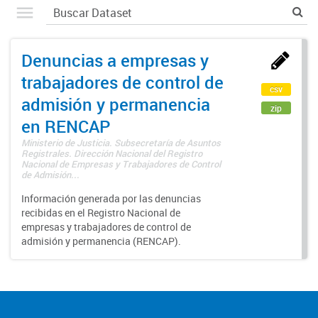
Denuncias a empresas y
trabajadores de control de
csv
admisión y permanencia
zip
en RENCAP
Ministerio de Justicia. Subsecretaría de Asuntos
Registrales. Dirección Nacional del Registro
Nacional de Empresas y Trabajadores de Control
de Admisión...
Información generada por las denuncias
recibidas en el Registro Nacional de
empresas y trabajadores de control de
admisión y permanencia (RENCAP).