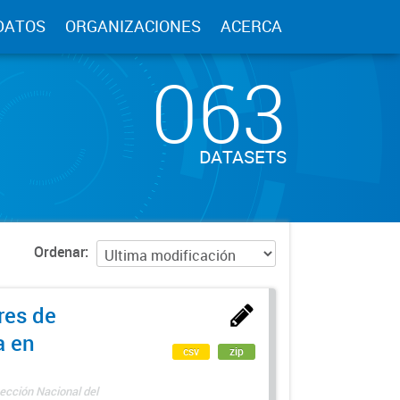
DATOS
ORGANIZACIONES
ACERCA
063
DATASETS
Ordenar
res de
a en
csv
zip
ección Nacional del