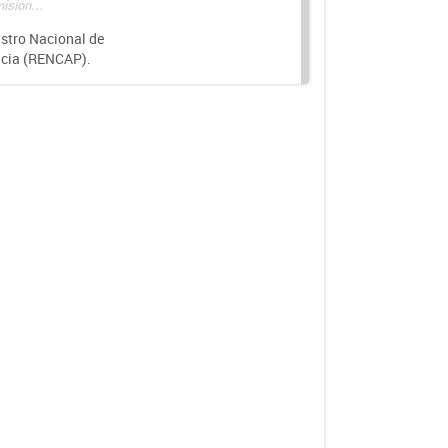
isión...
istro Nacional de
ncia (RENCAP).