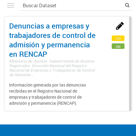
Denuncias a empresas y
trabajadores de control de
csv
admisión y permanencia
zip
en RENCAP
Ministerio de Justicia. Subsecretaría de Asuntos
Registrales. Dirección Nacional del Registro
Nacional de Empresas y Trabajadores de Control
de Admisión...
Información generada por las denuncias
recibidas en el Registro Nacional de
empresas y trabajadores de control de
admisión y permanencia (RENCAP).