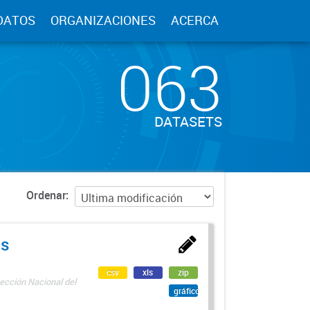
DATOS
ORGANIZACIONES
ACERCA
063
DATASETS
Ordenar
as
csv
xls
zip
ección Nacional del
gráfico