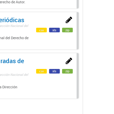
erecho de Autor.
eriódicas
ección Nacional del
csv
xls
zip
nal del Derecho de
uradas de
csv
xls
zip
ección Nacional del
a Dirección