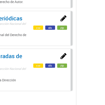
erecho de Autor.
eriódicas
ección Nacional del
csv
xls
zip
nal del Derecho de
uradas de
csv
xls
zip
ección Nacional del
a Dirección