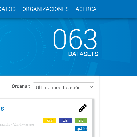
DATOS
ORGANIZACIONES
ACERCA
063
DATASETS
Ordenar
as
csv
xls
zip
ección Nacional del
gráfico