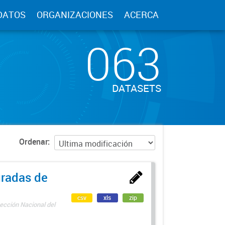
DATOS
ORGANIZACIONES
ACERCA
063
DATASETS
Ordenar
uradas de
csv
xls
zip
ección Nacional del