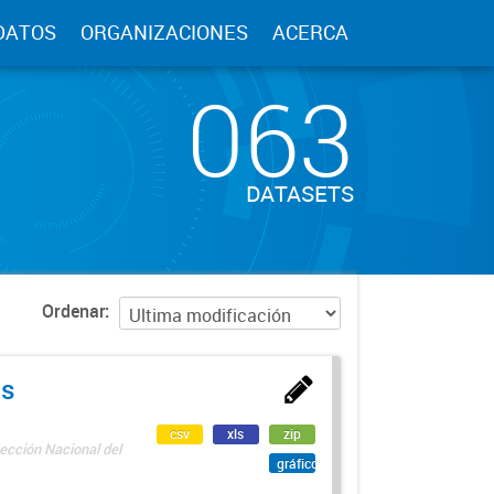
DATOS
ORGANIZACIONES
ACERCA
063
DATASETS
Ordenar
as
csv
xls
zip
ección Nacional del
gráfico