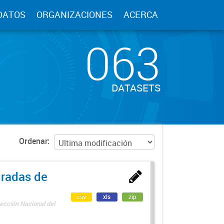
DATOS
ORGANIZACIONES
ACERCA
063
DATASETS
Ordenar
uradas de
csv
xls
zip
ección Nacional del