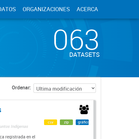
DATOS
ORGANIZACIONES
ACERCA
063
DATASETS
Ordenar
s
csv
zip
gráfico
suntos Indígenas
a registrada en el