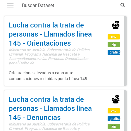
Lucha contra la trata de
personas - Llamados línea
csv
145 - Orientaciones
zip
Ministerio de Justicia. Subsecretaría de Política
gráfico
Criminal. Programa Nacional de Rescate y
Acompañamiento a las Personas Damnificadas
por el Delito de...
Orientaciones llevadas a cabo ante
comunicaciones recibidas por la Línea 145.
Lucha contra la trata de
personas - Llamados línea
csv
145 - Denuncias
gráfico
Ministerio de Justicia. Subsecretaría de Política
zip
Criminal. Programa Nacional de Rescate y