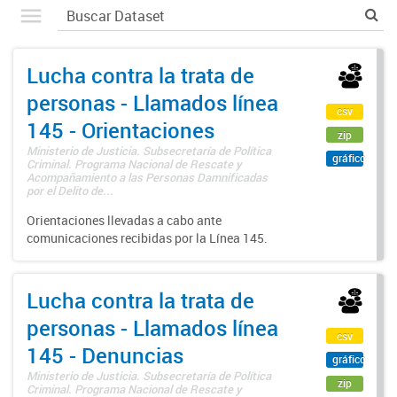
Lucha contra la trata de
personas - Llamados línea
csv
145 - Orientaciones
zip
Ministerio de Justicia. Subsecretaría de Política
gráfico
Criminal. Programa Nacional de Rescate y
Acompañamiento a las Personas Damnificadas
por el Delito de...
Orientaciones llevadas a cabo ante
comunicaciones recibidas por la Línea 145.
Lucha contra la trata de
personas - Llamados línea
csv
145 - Denuncias
gráfico
Ministerio de Justicia. Subsecretaría de Política
zip
Criminal. Programa Nacional de Rescate y