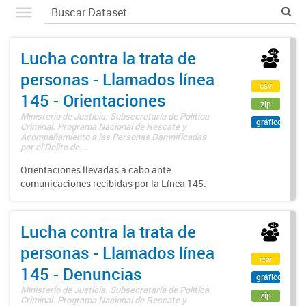
Lucha contra la trata de
personas - Llamados línea
csv
145 - Orientaciones
zip
Ministerio de Justicia. Subsecretaría de Política
gráfico
Criminal. Programa Nacional de Rescate y
Acompañamiento a las Personas Damnificadas
por el Delito de...
Orientaciones llevadas a cabo ante
comunicaciones recibidas por la Línea 145.
Lucha contra la trata de
personas - Llamados línea
csv
145 - Denuncias
gráfico
Ministerio de Justicia. Subsecretaría de Política
zip
Criminal. Programa Nacional de Rescate y